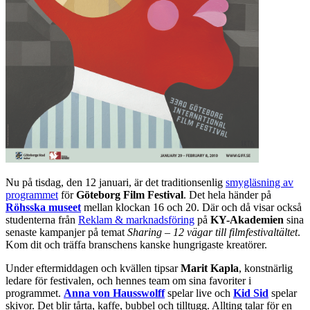
Nu på tisdag, den 12 januari, är det traditionsenlig
smygläsning av
programmet
för
Göteborg Film Festival
. Det hela händer på
Röhsska museet
mellan klockan 16 och 20. Där och då visar också
studenterna från
Reklam & marknadsföring
på
KY-Akademien
sina
senaste kampanjer på temat
Sharing – 12 vägar till filmfestivaltältet
.
Kom dit och träffa branschens kanske hungrigaste kreatörer.
Under eftermiddagen och kvällen tipsar
Marit Kapla
, konstnärlig
ledare för festivalen, och hennes team om sina favoriter i
programmet.
Anna von Hausswolff
spelar live och
Kid Sid
spelar
skivor. Det blir tårta, kaffe, bubbel och tilltugg. Allting talar för en