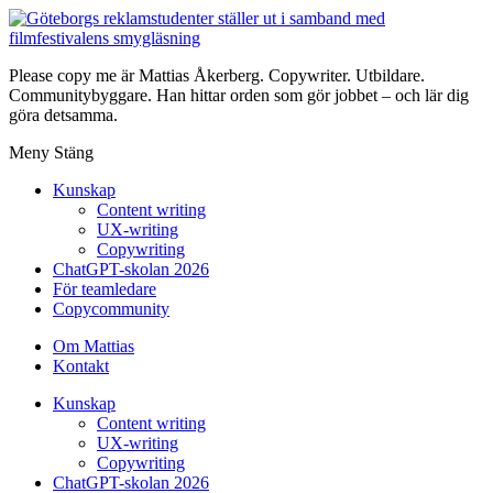
Please copy me är Mattias Åkerberg. Copywriter. Utbildare.
Communitybyggare. Han hittar orden som gör jobbet – och lär dig
göra detsamma.
Meny
Stäng
Kunskap
Content writing
UX-writing
Copywriting
ChatGPT-skolan 2026
För teamledare
Copycommunity
Om Mattias
Kontakt
Kunskap
Content writing
UX-writing
Copywriting
ChatGPT-skolan 2026