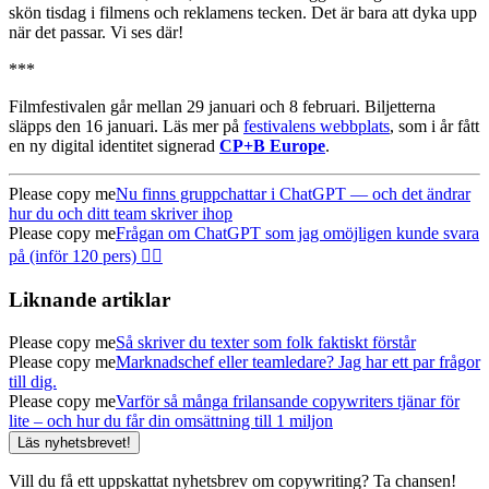
skön tisdag i filmens och reklamens tecken. Det är bara att dyka upp
när det passar. Vi ses där!
***
Filmfestivalen går mellan 29 januari och 8 februari. Biljetterna
släpps den 16 januari. Läs mer på
festivalens webbplats
, som i år fått
en ny digital identitet signerad
CP+B Europe
.
Please copy me
Nu finns gruppchattar i ChatGPT — och det ändrar
hur du och ditt team skriver ihop
Please copy me
Frågan om ChatGPT som jag omöjligen kunde svara
på (inför 120 pers) 🤦‍♂️
Liknande artiklar
Please copy me
Så skriver du texter som folk faktiskt förstår
Please copy me
Marknadschef eller teamledare? Jag har ett par frågor
till dig.
Please copy me
Varför så många frilansande copywriters tjänar för
lite – och hur du får din omsättning till 1 miljon
Läs nyhetsbrevet!
Vill du få ett uppskattat nyhetsbrev om copywriting? Ta chansen!