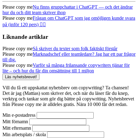
Please copy me
Nu finns gruppchattar i ChatGPT — och det ändrar
hur du och ditt team skriver ihop
Please copy me
Frågan om ChatGPT som jag omöjligen kunde svara
på (inför 120 pers) 🤦‍♂️
Liknande artiklar
Please copy me
Så skriver du texter som folk faktiskt förstår
Please copy me
Marknadschef eller teamledare? Jag har ett par frågor
till dig.
Please copy me
Varför så många frilansande copywriters tjänar för
lite – och hur du får din omsättning till 1 miljon
Läs nyhetsbrevet!
Vill du få ett uppskattat nyhetsbrev om copywriting? Ta chansen!
Det är jag (Mattias) som skriver det, och när du läser får du knep,
verktyg och tankar som gör dig bättre på copywriting. Nyhetsbrevet
från Please copy me är alldeles gratis. Nära 10 000 får det redan.
Min e-postadress
Mitt förnamn
Mitt efternamn
Min arbetsplats / skola