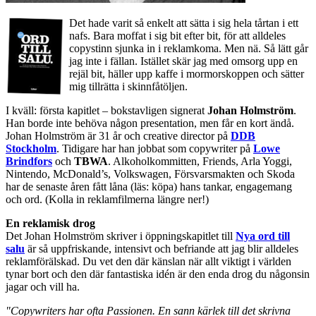
Det hade varit så enkelt att sätta i sig hela tårtan i ett
nafs. Bara moffat i sig bit efter bit, för att alldeles
copystinn sjunka in i reklamkoma. Men nä. Så lätt går
jag inte i fällan. Istället skär jag med omsorg upp en
rejäl bit, häller upp kaffe i mormorskoppen och sätter
mig tillrätta i skinnfåtöljen.
I kväll: första kapitlet – bokstavligen signerat
Johan Holmström
.
Han borde inte behöva någon presentation, men får en kort ändå.
Johan Holmström är 31 år och creative director på
DDB
Stockholm
. Tidigare har han jobbat som copywriter på
Lowe
Brindfors
och
TBWA
. Alkoholkommitten, Friends, Arla Yoggi,
Nintendo, McDonald’s, Volkswagen, Försvarsmakten och Skoda
har de senaste åren fått låna (läs: köpa) hans tankar, engagemang
och ord. (Kolla in reklamfilmerna längre ner!)
En reklamisk drog
Det Johan Holmström skriver i öppningskapitlet till
Nya ord till
salu
är så uppfriskande, intensivt och befriande att jag blir alldeles
reklamförälskad. Du vet den där känslan när allt viktigt i världen
tynar bort och den där fantastiska idén är den enda drog du någonsin
jagar och vill ha.
"Copywriters har ofta Passionen. En sann kärlek till det skrivna