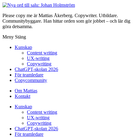
Please copy me är Mattias Åkerberg. Copywriter. Utbildare.
Communitybyggare. Han hittar orden som gör jobbet – och lär dig
göra detsamma.
Meny
Stäng
Kunskap
Content writing
UX-writing
Copywriting
ChatGPT-skolan 2026
För teamledare
Copycommunity
Om Mattias
Kontakt
Kunskap
Content writing
UX-writing
Copywriting
ChatGPT-skolan 2026
För teamledare