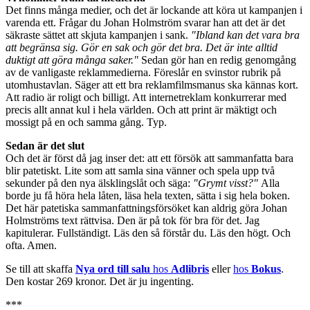
Det finns många medier, och det är lockande att köra ut kampanjen i
varenda ett. Frågar du Johan Holmström svarar han att det är det
säkraste sättet att skjuta kampanjen i sank.
"Ibland kan det vara bra
att begränsa sig. Gör en sak och gör det bra. Det är inte alltid
duktigt att göra många saker."
Sedan gör han en redig genomgång
av de vanligaste reklammedierna. Föreslår en svinstor rubrik på
utomhustavlan. Säger att ett bra reklamfilmsmanus ska kännas kort.
Att radio är roligt och billigt. Att internetreklam konkurrerar med
precis allt annat kul i hela världen. Och att print är mäktigt och
mossigt på en och samma gång. Typ.
Sedan är det slut
Och det är först då jag inser det: att ett försök att sammanfatta bara
blir patetiskt. Lite som att samla sina vänner och spela upp två
sekunder på den nya älsklingslåt och säga:
"Grymt visst?"
Alla
borde ju få höra hela låten, läsa hela texten, sätta i sig hela boken.
Det här patetiska sammanfattningsförsöket kan aldrig göra Johan
Holmströms text rättvisa. Den är på tok för bra för det. Jag
kapitulerar. Fullständigt. Läs den så förstår du. Läs den högt. Och
ofta. Amen.
Se till att skaffa
Nya ord till salu
hos
Adlibris
eller
hos
Bokus
.
Den kostar 269 kronor. Det är ju ingenting.
***