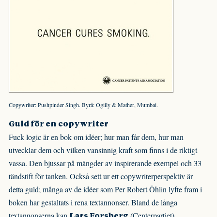
Copywriter: Pushpinder Singh. Byrå: Ogiily & Mather, Mumbai.
Guld för en copywriter
Fuck logic är en bok om idéer; hur man får dem, hur man
utvecklar dem och vilken vansinnig kraft som finns i de riktigt
vassa. Den bjussar på mängder av inspirerande exempel och 33
tändstift för tanken. Också sett ur ett copywriterperspektiv är
detta guld; många av de idéer som Per Robert Öhlin lyfte fram i
boken har gestaltats i rena textannonser. Bland de långa
textannonserna kan
(Centerpartiet),
Lars Forsberg