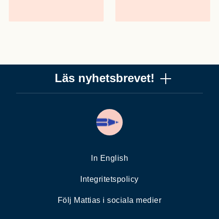
Läs nyhetsbrevet!
Vill du få ett uppskattat nyhetsbrev om copywriting? Ta
chansen! Det är jag (Mattias) som skriver det, och när
du läser får du knep, verktyg och tankar som gör dig
bättre på copywriting. Nyhetsbrevet från Please copy
me är alldeles gratis. Nära 10 000 får det redan.
In English
Integritetspolicy
Min e-postadress
Följ Mattias i sociala medier